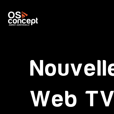
Nouvell
Web T